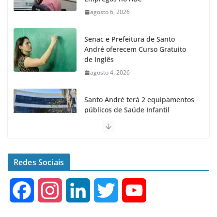
agosto 6, 2026
Senac e Prefeitura de Santo
André oferecem Curso Gratuito
de Inglês
agosto 4, 2026
Santo André terá 2 equipamentos
públicos de Saúde Infantil
agosto 2, 2026
Moeda Pet arrecada 4,5 toneladas
de Garrafas Plásticas no 1º
Redes Sociais
semestre
agosto 7, 2026
F
I
L
T
Y
a
n
i
w
o