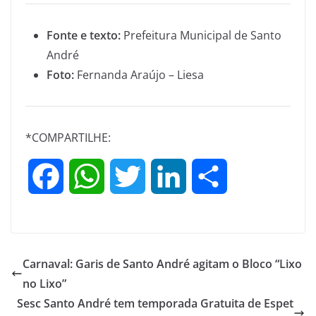
Fonte e texto:
Prefeitura Municipal de Santo
André
Foto:
Fernanda Araújo – Liesa
*COMPARTILHE:
F
W
T
L
S
a
h
w
i
h
c
a
i
n
a
Carnaval: Garis de Santo André agitam o Bloco “Lixo
e
t
t
k
r
no Lixo”
Sesc Santo André tem temporada Gratuita de Espet