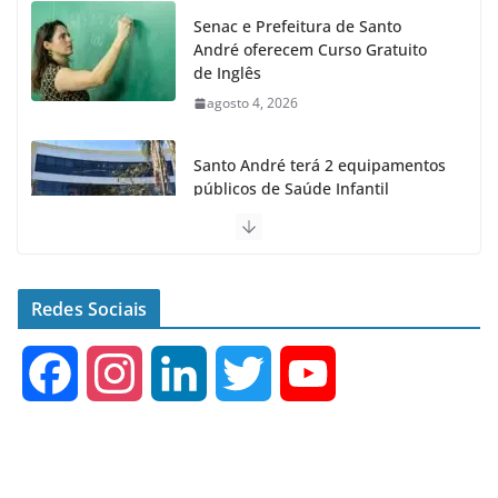
Senac e Prefeitura de Santo
André oferecem Curso Gratuito
de Inglês
agosto 4, 2026
Santo André terá 2 equipamentos
públicos de Saúde Infantil
agosto 2, 2026
Moeda Pet arrecada 4,5 toneladas
de Garrafas Plásticas no 1º
Redes Sociais
semestre
agosto 7, 2026
F
I
L
T
Y
a
n
i
w
o
c
s
n
i
u