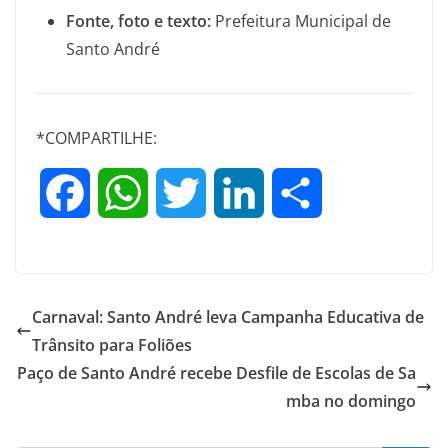
Fonte, foto e texto:
Prefeitura Municipal de
Santo André
*COMPARTILHE:
F
W
T
L
S
a
h
w
i
h
c
a
i
n
a
Carnaval: Santo André leva Campanha Educativa de
e
t
t
k
r
Trânsito para Foliões
Paço de Santo André recebe Desfile de Escolas de Sa
b
s
t
e
e
mba no domingo
o
A
e
d