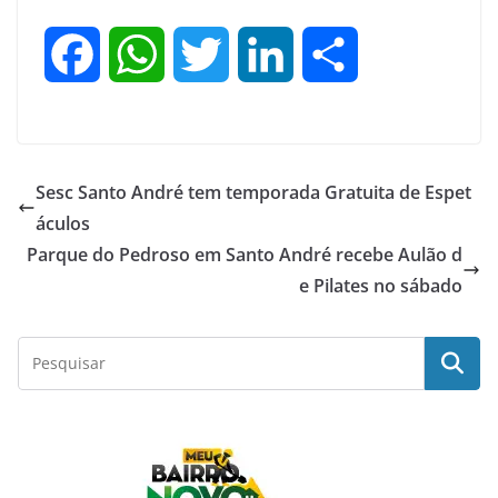
F
W
T
L
S
a
h
w
i
h
c
a
i
n
a
Sesc Santo André tem temporada Gratuita de Espet
e
t
t
k
r
áculos
Parque do Pedroso em Santo André recebe Aulão d
b
s
t
e
e
e Pilates no sábado
o
A
e
d
o
p
r
I
k
p
n