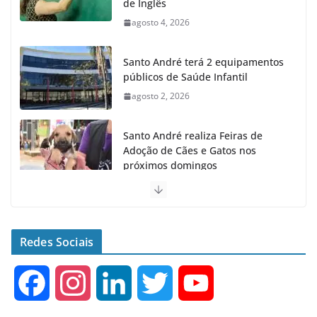
de Inglês
agosto 4, 2026
Santo André terá 2 equipamentos
públicos de Saúde Infantil
agosto 2, 2026
Santo André realiza Feiras de
Adoção de Cães e Gatos nos
próximos domingos
julho 23, 2026
Santo André fecha 1° semestre
como Líder na Geração de
Redes Sociais
Empregos no ABC
agosto 6, 2026
F
I
L
T
Y