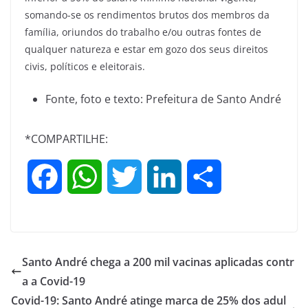
somando-se os rendimentos brutos dos membros da
família, oriundos do trabalho e/ou outras fontes de
qualquer natureza e estar em gozo dos seus direitos
civis, políticos e eleitorais.
Fonte, foto e texto: Prefeitura de Santo André
*COMPARTILHE:
F
W
T
L
S
a
h
w
i
h
c
a
i
n
a
Santo André chega a 200 mil vacinas aplicadas contr
e
t
t
k
r
a a Covid-19
Covid-19: Santo André atinge marca de 25% dos adul