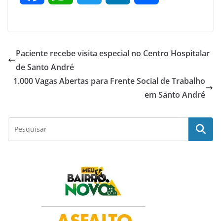
a
h
w
i
h
c
a
i
n
a
Paciente recebe visita especial no Centro Hospitalar
e
t
t
k
r
de Santo André
1.000 Vagas Abertas para Frente Social de Trabalho
b
s
t
e
e
em Santo André
o
A
e
d
o
p
r
I
k
p
n