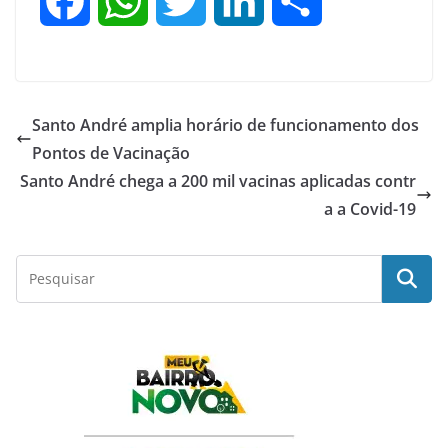
F
W
T
L
S
a
h
w
i
h
c
a
i
n
a
Santo André amplia horário de funcionamento dos
e
t
t
k
r
Pontos de Vacinação
Santo André chega a 200 mil vacinas aplicadas contr
b
s
t
e
e
a a Covid-19
o
A
e
d
o
p
r
I
k
p
n