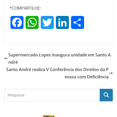
*COMPARTILHE:
F
W
T
L
S
a
h
w
i
h
c
a
i
n
a
Supermercado Lopes inaugura unidade em Santo A
e
t
t
k
r
ndré
Santo André realiza V Conferência dos Direitos da P
b
s
t
e
e
essoa com Deficiência
o
A
e
d
o
p
r
I
k
p
n