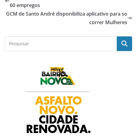
e
t
t
k
r
60 empregos
GCM de Santo André disponibiliza aplicativo para so
b
s
t
e
e
correr Mulheres
o
A
e
d
o
p
r
I
k
p
n