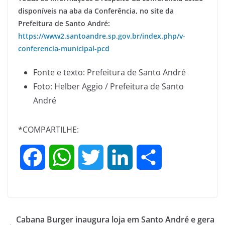
disponíveis na aba da Conferência, no site da
Prefeitura de Santo André:
https://www2.santoandre.sp.gov.br/index.php/v-
conferencia-municipal-pcd
Fonte e texto: Prefeitura de Santo André
Foto: Helber Aggio / Prefeitura de Santo
André
*COMPARTILHE:
F
W
T
L
S
a
h
w
i
h
c
a
i
n
a
Cabana Burger inaugura loja em Santo André e gera