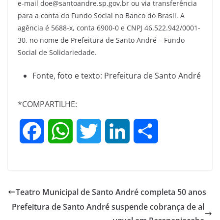
e-mail doe@santoandre.sp.gov.br ou via transferência
para a conta do Fundo Social no Banco do Brasil. A
agência é 5688-x, conta 6900-0 e CNPJ 46.522.942/0001-
30, no nome de Prefeitura de Santo André – Fundo
Social de Solidariedade.
Fonte, foto e texto: Prefeitura de Santo André
*COMPARTILHE:
F
W
T
L
S
a
h
w
i
h
c
a
i
n
a
Teatro Municipal de Santo André completa 50 anos
e
t
t
k
r
Prefeitura de Santo André suspende cobrança de al