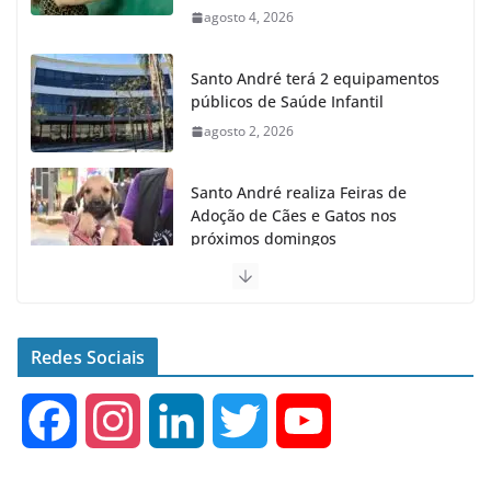
agosto 4, 2026
Santo André terá 2 equipamentos
públicos de Saúde Infantil
agosto 2, 2026
Santo André realiza Feiras de
Adoção de Cães e Gatos nos
próximos domingos
julho 23, 2026
Santo André fecha 1° semestre
como Líder na Geração de
Redes Sociais
Empregos no ABC
agosto 6, 2026
F
I
L
T
Y
a
n
i
w
o