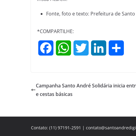
Fonte, foto e texto: Prefeitura de Sant
*COMPARTILHE:
F
W
T
L
S
a
h
w
i
h
c
a
i
n
a
Campanha Santo André Solidária inicia ent
e
t
t
k
r
e cestas básicas
b
s
t
e
e
o
A
e
d
Contato: (11) 97191-2591 | contato@santoandredigi