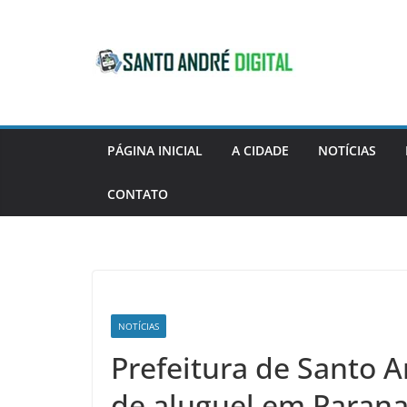
Pular
para
o
conteúdo
PÁGINA INICIAL
A CIDADE
NOTÍCIAS
CONTATO
NOTÍCIAS
Prefeitura de Santo 
de aluguel em Paran