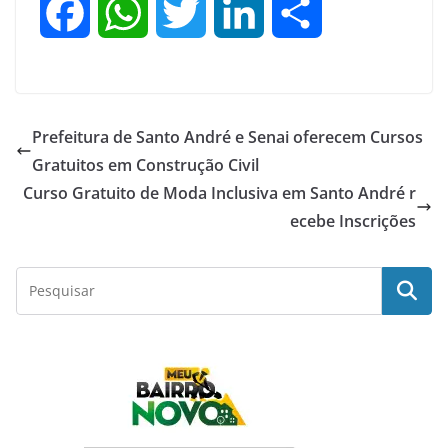
F
W
T
L
S
a
h
w
i
h
c
a
i
n
a
Prefeitura de Santo André e Senai oferecem Cursos
e
t
t
k
r
Gratuitos em Construção Civil
Curso Gratuito de Moda Inclusiva em Santo André r
b
s
t
e
e
ecebe Inscrições
o
A
e
d
o
p
r
I
k
p
n