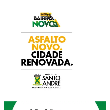
k
p
n