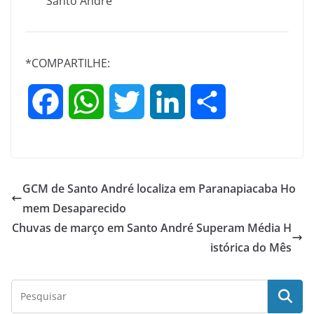
Santo André
*COMPARTILHE:
F
W
T
L
S
a
h
w
i
h
c
a
i
n
a
GCM de Santo André localiza em Paranapiacaba Ho
e
t
t
k
r
mem Desaparecido
Chuvas de março em Santo André Superam Média H
b
s
t
e
e
istórica do Mês
o
A
e
d
o
p
r
I