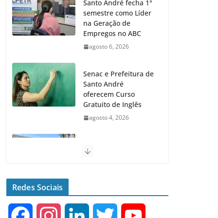
Santo André fecha 1°
semestre como Líder
na Geração de
Empregos no ABC
agosto 6, 2026
Senac e Prefeitura de
Santo André
oferecem Curso
Gratuito de Inglês
agosto 4, 2026
Santo André terá 2
equipamentos
públicos de Saúde
Infantil
Redes Sociais
agosto 2, 2026
F
I
L
T
Y
Moeda Pet arrecada