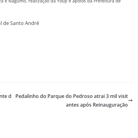
aza e Nagumo, realização da Youp e apoios da Prefeitura de
l de Santo André
ente d
Pedalinho do Parque do Pedroso atrai 3 mil visit
antes após Reinauguração