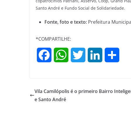
copatrocínios Patriani, Asservo, Coop, Grand Pl
Santo André e Fundo Social de Solidariedade.
Fonte, foto e texto:
Prefeitura Municipa
*COMPARTILHE:
F
W
T
L
S
a
h
w
i
h
c
a
i
n
a
Vila Camilópolis é o primeiro Bairro Intelig
e
t
t
k
r
e Santo André
b
s
t
e
e
o
A
e
d