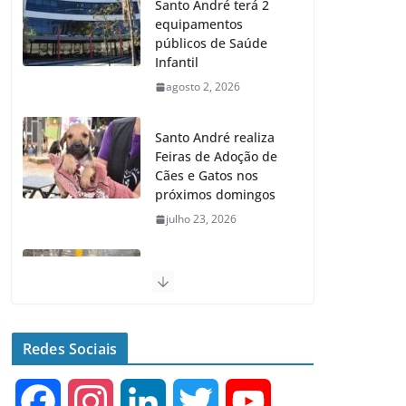
Santo André terá 2
equipamentos
públicos de Saúde
Infantil
agosto 2, 2026
Santo André realiza
Feiras de Adoção de
Cães e Gatos nos
próximos domingos
julho 23, 2026
Santo André lança
Maior Programa de
Recapeamento da
História da cidade
Redes Sociais
julho 23, 2026
F
I
L
T
Y
Senac e Prefeitura de