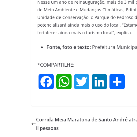
Nesse um ano de reinauguração, mais de 3 mil 
de Meio Ambiente e Mudanças Climáticas, Edinil
Unidade de Conservação, o Parque do Pedroso d
potencializará ainda mais o uso do local. “Esta
fortalecer ainda mais o turismo local”, explica.
Fonte, foto e texto:
Prefeitura Municipa
*COMPARTILHE:
F
W
T
L
S
a
h
w
i
h
c
a
i
n
a
Corrida Meia Maratona de Santo André atra
e
t
t
k
r
il pessoas