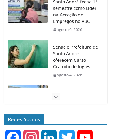
Santo André fecha 1°
semestre como Líder
na Geração de
Empregos no ABC
agosto 6, 2026
Senac e Prefeitura de
Santo André
oferecem Curso
Gratuito de Inglês
agosto 4, 2026
Santo André terá 2
equipamentos
públicos de Saúde
Infantil
Redes Sociais
agosto 2, 2026
F
I
L
T
Y
Moeda Pet arrecada