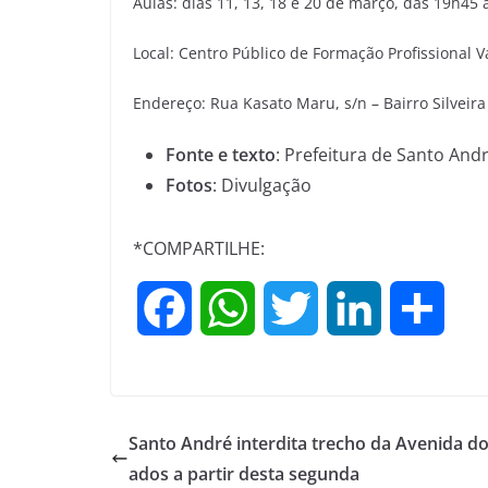
Aulas: dias 11, 13, 18 e 20 de março, das 19h45
Local: Centro Público de Formação Profissional 
Endereço: Rua Kasato Maru, s/n – Bairro Silveir
Fonte e texto
: Prefeitura de Santo And
Fotos
: Divulgação
*COMPARTILHE:
F
W
T
L
S
a
h
w
i
h
c
a
i
n
a
Santo André interdita trecho da Avenida do
e
t
t
k
r
ados a partir desta segunda