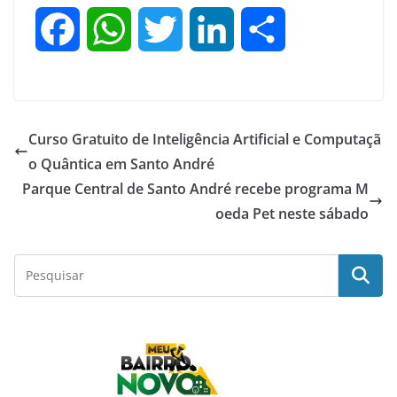
F
W
T
L
S
a
h
w
i
h
c
a
i
n
a
Curso Gratuito de Inteligência Artificial e Computaçã
e
t
t
k
r
o Quântica em Santo André
Parque Central de Santo André recebe programa M
b
s
t
e
e
oeda Pet neste sábado
o
A
e
d
o
p
r
I
k
p
n