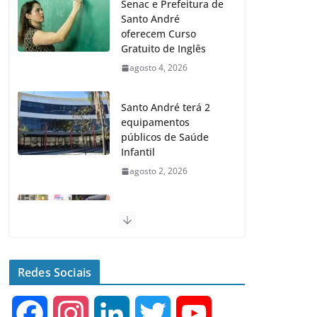
Senac e Prefeitura de
Santo André
oferecem Curso
Gratuito de Inglês
agosto 4, 2026
Santo André terá 2
equipamentos
públicos de Saúde
Infantil
agosto 2, 2026
Santo André realiza
Feiras de Adoção de
Cães e Gatos nos
próximos domingos
Redes Sociais
julho 23, 2026
F
I
L
T
Y
Santo André fecha 1°