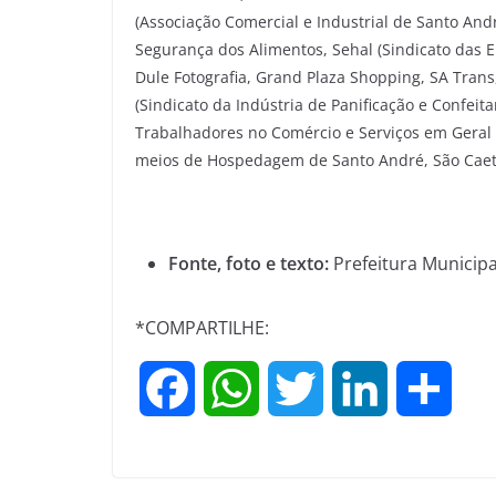
(Associação Comercial e Industrial de Santo And
Segurança dos Alimentos, Sehal (Sindicato das
Dule Fotografia, Grand Plaza Shopping, SA Tra
(Sindicato da Indústria de Panificação e Confeita
Trabalhadores no Comércio e Serviços em Geral 
meios de Hospedagem de Santo André, São Caeta
Fonte, foto e texto:
Prefeitura Municipa
*COMPARTILHE:
F
W
T
L
S
a
h
w
i
h