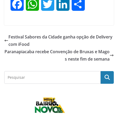
F
W
T
L
S
a
h
w
i
h
c
a
i
n
a
Festival Sabores da Cidade ganha opção de Delivery
e
t
t
k
r
com iFood
Paranapiacaba recebe Convenção de Bruxas e Mago
b
s
t
e
e
s neste fim de semana
o
A
e
d
o
p
r
I
k
p
n