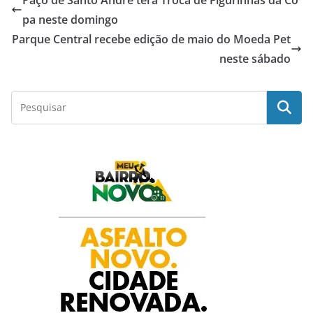
e
t
t
k
r
pa neste domingo
Parque Central recebe edição de maio do Moeda Pet
b
s
t
e
e
neste sábado
o
A
e
d
o
p
r
I
k
p
n