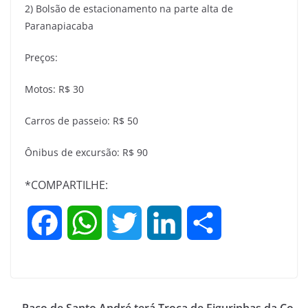
2) Bolsão de estacionamento na parte alta de
Paranapiacaba
Preços:
Motos: R$ 30
Carros de passeio: R$ 50
Ônibus de excursão: R$ 90
*COMPARTILHE:
F
W
T
L
S
a
h
w
i
h
c
a
i
n
a
Paço de Santo André terá Troca de Figurinhas da Co