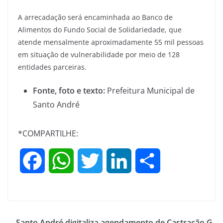
A arrecadação será encaminhada ao Banco de
Alimentos do Fundo Social de Solidariedade, que
atende mensalmente aproximadamente 55 mil pessoas
em situação de vulnerabilidade por meio de 128
entidades parceiras.
Fonte, foto e texto:
Prefeitura Municipal de
Santo André
*COMPARTILHE:
F
W
T
L
S
a
h
w
i
h
c
a
i
n
a
Santo André digitaliza agendamento de Castração G