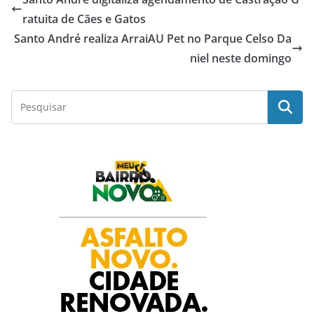
e
t
t
k
r
ratuita de Cães e Gatos
Santo André realiza ArraiAU Pet no Parque Celso Da
b
s
t
e
e
niel neste domingo
o
A
e
d
o
p
r
I
k
p
n