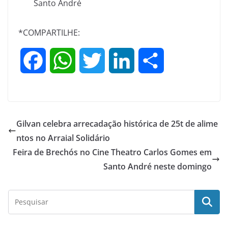
Santo André
*COMPARTILHE:
F
W
T
L
S
a
h
w
i
h
c
a
i
n
a
Gilvan celebra arrecadação histórica de 25t de alime
e
t
t
k
r
ntos no Arraial Solidário
Feira de Brechós no Cine Theatro Carlos Gomes em
b
s
t
e
e
Santo André neste domingo
o
A
e
d
o
p
r
I