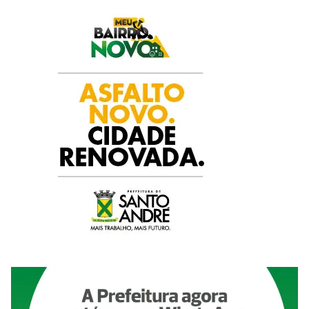
k
p
n