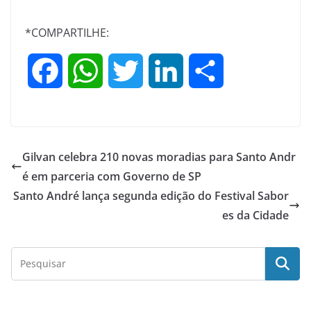
*COMPARTILHE:
F
W
T
L
S
a
h
w
i
h
c
a
i
n
a
Gilvan celebra 210 novas moradias para Santo Andr
e
t
t
k
r
é em parceria com Governo de SP
Santo André lança segunda edição do Festival Sabor
b
s
t
e
e
es da Cidade
o
A
e
d
o
p
r
I