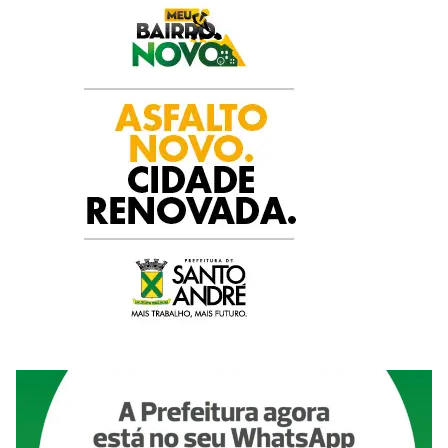
k
p
n