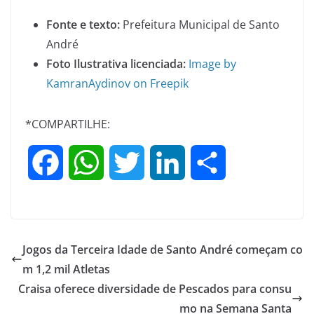
Fonte e texto:
Prefeitura Municipal de Santo
André
Foto Ilustrativa licenciada:
Image by
KamranAydinov on Freepik
*COMPARTILHE:
F
W
T
L
S
a
h
w
i
h
c
a
i
n
a
Jogos da Terceira Idade de Santo André começam co
e
t
t
k
r
m 1,2 mil Atletas
Craisa oferece diversidade de Pescados para consu
b
s
t
e
e
mo na Semana Santa