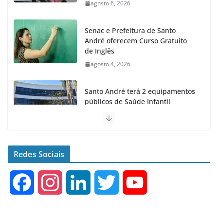
agosto 6, 2026
Senac e Prefeitura de Santo
André oferecem Curso Gratuito
de Inglês
agosto 4, 2026
Santo André terá 2 equipamentos
públicos de Saúde Infantil
agosto 2, 2026
Moeda Pet arrecada 4,5 toneladas
de Garrafas Plásticas no 1º
Redes Sociais
semestre
agosto 7, 2026
F
I
L
T
Y
a
n
i
w
o