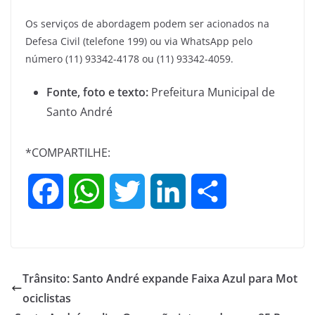
Os serviços de abordagem podem ser acionados na
Defesa Civil (telefone 199) ou via WhatsApp pelo
número (11) 93342-4178 ou (11) 93342-4059.
Fonte, foto e texto:
Prefeitura Municipal de
Santo André
*COMPARTILHE:
F
W
T
L
S
a
h
w
i
h
c
a
i
n
a
Trânsito: Santo André expande Faixa Azul para Mot
e
t
t
k
r
ociclistas