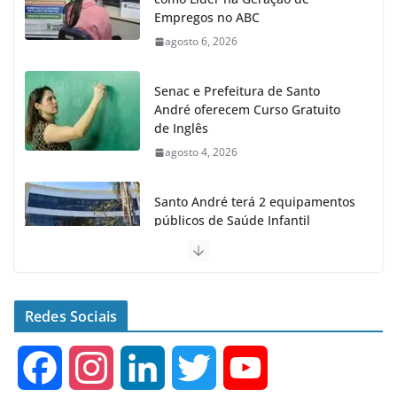
Empregos no ABC
agosto 6, 2026
Senac e Prefeitura de Santo
André oferecem Curso Gratuito
de Inglês
agosto 4, 2026
Santo André terá 2 equipamentos
públicos de Saúde Infantil
agosto 2, 2026
Moeda Pet arrecada 4,5 toneladas
de Garrafas Plásticas no 1º
Redes Sociais
semestre
agosto 7, 2026
F
I
L
T
Y