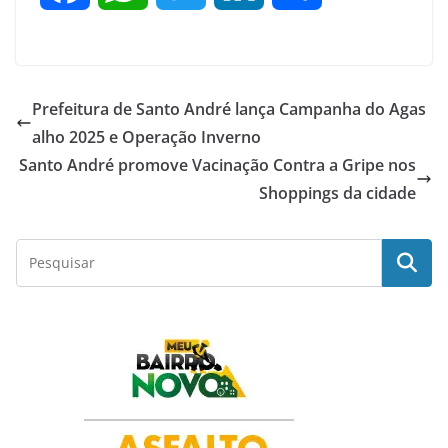
a
h
w
i
h
c
a
i
n
a
Prefeitura de Santo André lança Campanha do Agas
e
t
t
k
r
alho 2025 e Operação Inverno
Santo André promove Vacinação Contra a Gripe nos
b
s
t
e
e
Shoppings da cidade
o
A
e
d
o
p
r
I
k
p
n