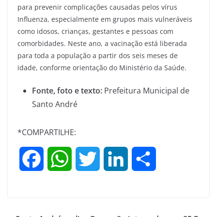
para prevenir complicações causadas pelos vírus
Influenza, especialmente em grupos mais vulneráveis
como idosos, crianças, gestantes e pessoas com
comorbidades. Neste ano, a vacinação está liberada
para toda a população a partir dos seis meses de
idade, conforme orientação do Ministério da Saúde.
Fonte, foto e texto:
Prefeitura Municipal de
Santo André
*COMPARTILHE:
F
W
T
L
S
a
h
w
i
h
c
a
i
n
a