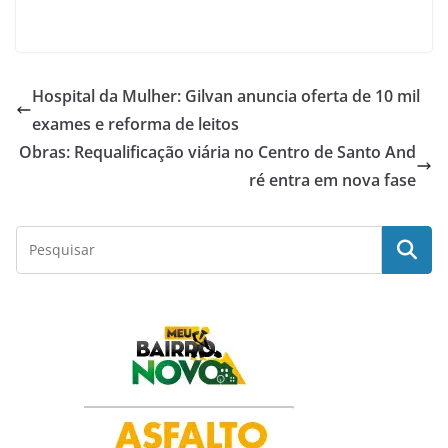
a
h
w
i
h
c
a
i
n
a
Hospital da Mulher: Gilvan anuncia oferta de 10 mil
e
t
t
k
r
exames e reforma de leitos
Obras: Requalificação viária no Centro de Santo And
b
s
t
e
e
ré entra em nova fase
o
A
e
d
o
p
r
I
k
p
n