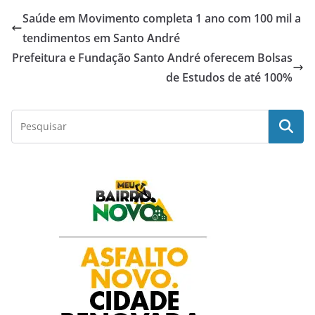
c
a
i
n
a
Saúde em Movimento completa 1 ano com 100 mil a
e
t
t
k
r
tendimentos em Santo André
Prefeitura e Fundação Santo André oferecem Bolsas
b
s
t
e
e
de Estudos de até 100%
o
A
e
d
o
p
r
I
k
p
n