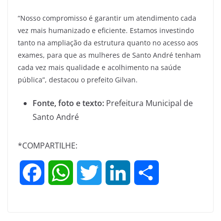
“Nosso compromisso é garantir um atendimento cada
vez mais humanizado e eficiente. Estamos investindo
tanto na ampliação da estrutura quanto no acesso aos
exames, para que as mulheres de Santo André tenham
cada vez mais qualidade e acolhimento na saúde
pública”, destacou o prefeito Gilvan.
Fonte, foto e texto:
Prefeitura Municipal de
Santo André
*COMPARTILHE:
F
W
T
L
S
a
h
w
i
h