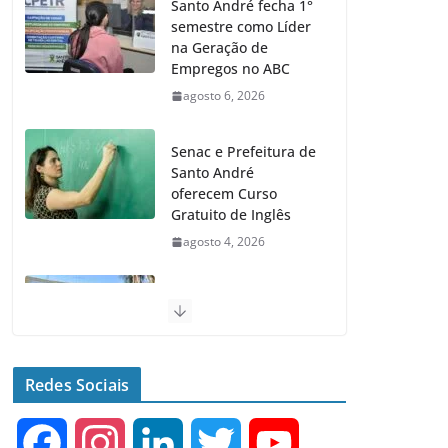
Santo André fecha 1°
semestre como Líder
na Geração de
Empregos no ABC
agosto 6, 2026
Senac e Prefeitura de
Santo André
oferecem Curso
Gratuito de Inglês
agosto 4, 2026
Santo André terá 2
equipamentos
públicos de Saúde
Infantil
Redes Sociais
agosto 2, 2026
F
I
L
T
Y
Moeda Pet arrecada