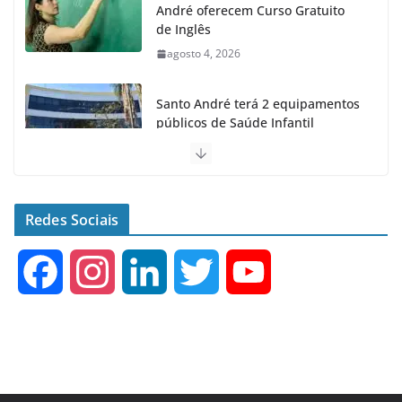
André oferecem Curso Gratuito
de Inglês
agosto 4, 2026
Santo André terá 2 equipamentos
públicos de Saúde Infantil
agosto 2, 2026
Moeda Pet arrecada 4,5 toneladas
de Garrafas Plásticas no 1º
Redes Sociais
semestre
agosto 7, 2026
F
I
L
T
Y
a
n
i
w
o
c
s
n
i
u