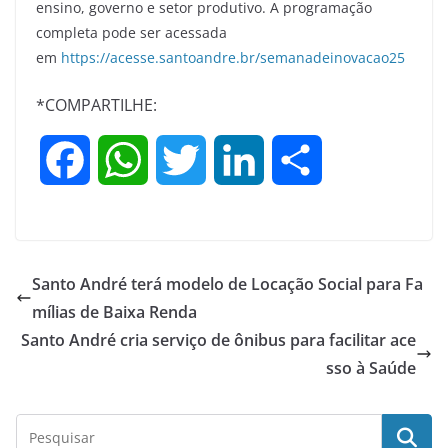
ensino, governo e setor produtivo. A programação
completa pode ser acessada
em
https://acesse.santoandre.br/semanadeinovacao25
*COMPARTILHE:
F
W
T
L
S
a
h
w
i
h
c
a
i
n
a
Santo André terá modelo de Locação Social para Fa
e
t
t
k
r
mílias de Baixa Renda
Santo André cria serviço de ônibus para facilitar ace
b
s
t
e
e
sso à Saúde
o
A
e
d