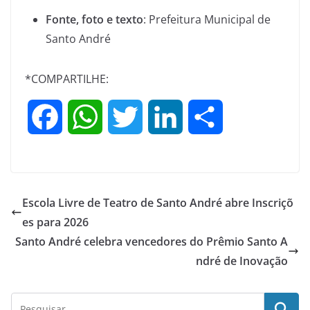
Fonte, foto e texto
: Prefeitura Municipal de
Santo André
*COMPARTILHE:
F
W
T
L
S
a
h
w
i
h
c
a
i
n
a
Escola Livre de Teatro de Santo André abre Inscriçõ
e
t
t
k
r
es para 2026
Santo André celebra vencedores do Prêmio Santo A
b
s
t
e
e
ndré de Inovação
o
A
e
d