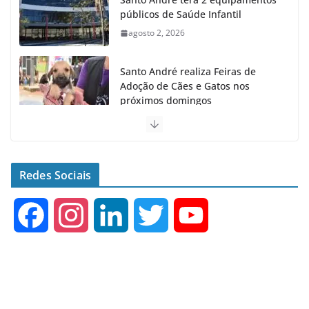
públicos de Saúde Infantil
agosto 2, 2026
Santo André realiza Feiras de
Adoção de Cães e Gatos nos
próximos domingos
julho 23, 2026
Santo André fecha 1° semestre
como Líder na Geração de
Redes Sociais
Empregos no ABC
agosto 6, 2026
F
I
L
T
Y
a
n
i
w
o
c
s
n
i
u