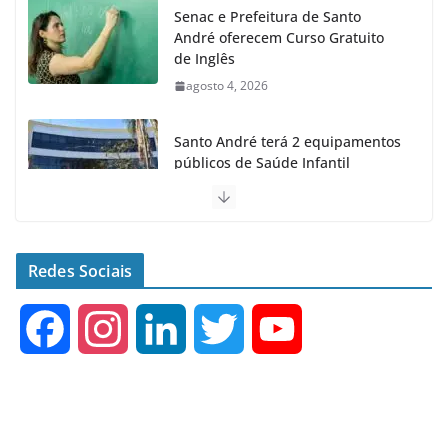
Senac e Prefeitura de Santo
André oferecem Curso Gratuito
de Inglês
agosto 4, 2026
Santo André terá 2 equipamentos
públicos de Saúde Infantil
agosto 2, 2026
Moeda Pet arrecada 4,5 toneladas
de Garrafas Plásticas no 1º
Redes Sociais
semestre
agosto 7, 2026
F
I
L
T
Y
a
n
i
w
o
c
s
n
i
u