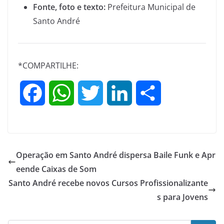
Fonte, foto e texto:
Prefeitura Municipal de
Santo André
*COMPARTILHE:
F
W
T
L
S
a
h
w
i
h
c
a
i
n
a
Operação em Santo André dispersa Baile Funk e Apr
e
t
t
k
r
eende Caixas de Som
Santo André recebe novos Cursos Profissionalizante
b
s
t
e
e
s para Jovens
o
A
e
d