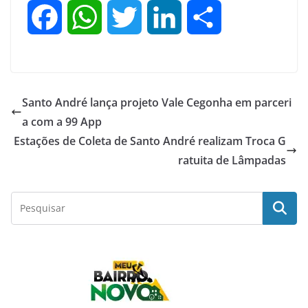
F
W
T
L
S
a
h
w
i
h
c
a
i
n
a
Santo André lança projeto Vale Cegonha em parceri
e
t
t
k
r
a com a 99 App
Estações de Coleta de Santo André realizam Troca G
b
s
t
e
e
ratuita de Lâmpadas
o
A
e
d
o
p
r
I
k
p
n